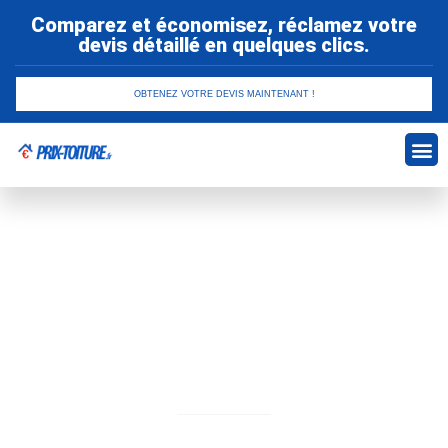
Comparez et économisez, réclamez votre
devis détaillé en quelques clics.
OBTENEZ VOTRE DEVIS MAINTENANT !
Refaire t
Construction
Entretenir sa toiture
Par
admin