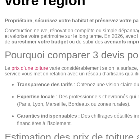
votre région
Propriétaire, sécurisez votre habitat et préservez votre pa
Construction neuve, rénovation complète ou simple dépannage 
et valorise votre patrimoine
sur le long terme.
En 2026, avec l
de
surestimer votre budget
ou de subir des
avenants impr
Pourquoi comparer 3 devis pou
Le
prix d’une toiture
varie considérablement selon la surface, l
service vous met en relation avec un réseau d’artisans qualif
Transparence des tarifs :
Obtenez une vision claire du 
Expertise locale :
Des professionnels chevronnés qui ma
(Paris, Lyon, Marseille, Bordeaux ou zones rurales).
Garanties indispensables :
Des chiffrages détaillés in
financières à l’isolement.
Estimation des prix de toiture