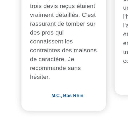
trois devis reçus étaient
u
vraiment détaillés. C’est
l
rassurant de tomber sur
l
des pros qui
ét
connaissent les
e
contraintes des maisons
t
de caractère. Je
c
recommande sans
hésiter.
M.C., Bas-Rhin