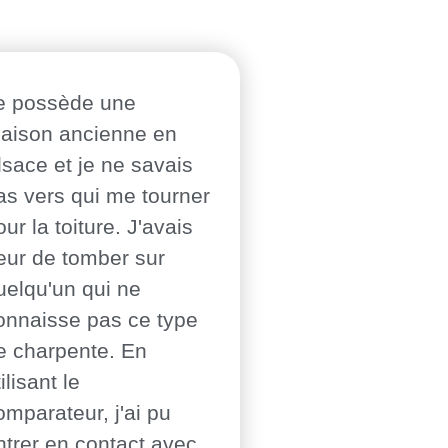
e possède une
aison ancienne en
lsace et je ne savais
as vers qui me tourner
our la toiture. J'avais
eur de tomber sur
uelqu'un qui ne
onnaisse pas ce type
e charpente. En
ilisant le
omparateur, j'ai pu
ntrer en contact avec