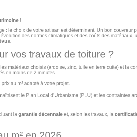
trimoine !
: le choix de votre artisan est déterminant. Un bon couvreur p
’évolution des normes climatiques et des coûts des matériaux,
u
évus
.
r vos travaux de toiture ?
es matériaux choisis (ardoise, zinc, tuile en terre cuite) et la c
iés en moins de 2 minutes.
prix au m² adapté à votre projet.
îtrisent le Plan Local d’Urbanisme (PLU) et les contraintes a
cluant la
garantie décennale
et, selon les travaux, la
certifica
 au m² en 2026