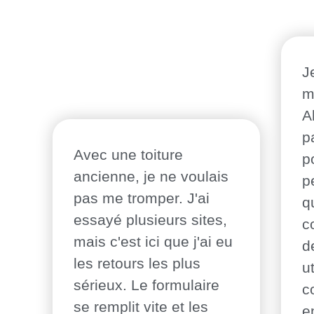
J
m
A
p
Avec une toiture
p
ancienne, je ne voulais
p
pas me tromper. J'ai
q
essayé plusieurs sites,
c
mais c'est ici que j'ai eu
d
les retours les plus
ut
sérieux. Le formulaire
c
se remplit vite et les
e