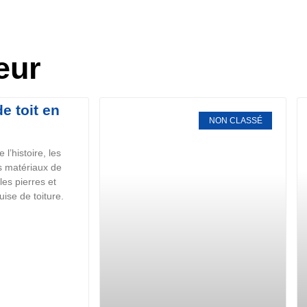
eur
e toit en
NON CLASSÉ
l’histoire, les
es matériaux de
es pierres et
ise de toiture.