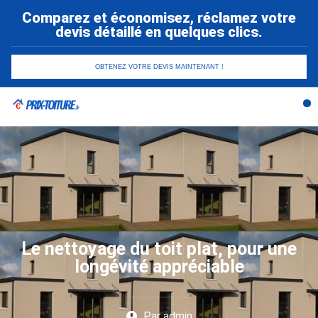
Comparez et économisez, réclamez votre
devis détaillé en quelques clics.
OBTENEZ VOTRE DEVIS MAINTENANT !
R
Co
Le nettoyage du toit plat, pour une
longévité appréciable
Par
admin