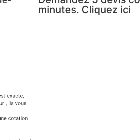
de-
minutes. Cliquez ici
est exacte,
r , ils vous
 une cotation