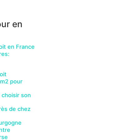
our en
oit en France
res:
oit
u m2 pour
choisir son
rès de chez
ourgogne
ntre
rse