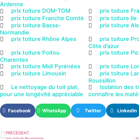
Ardenne
prix toiture DOM-TOM
prix toiture F
prix toiture Franche Comté
prix toiture Il
prix toiture Basse-
prix toiture Al
Normandie
prix toiture Rhône Alpes
prix toiture P
Côte d’azur
prix toiture Poitou
prix toiture Pi
Charentes
prix toiture Midi Pyrénées
prix toiture Lo
prix toiture Limousin
prix toiture L
Roussillon
Le nettoyage du toit plat,
Isolation des t
pour une longévité appréciable
connaître les maté
Facebook
WhatsApp
Twitter
LinkedIn
PRÉCÉDENT
prix toiture Bourgogne
pr