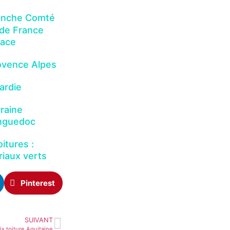
ranche Comté
e de France
sace
rovence Alpes
cardie
rraine
anguedoc
oitures :
riaux verts
Pinterest
SUIVANT
ix toiture Aquitaine