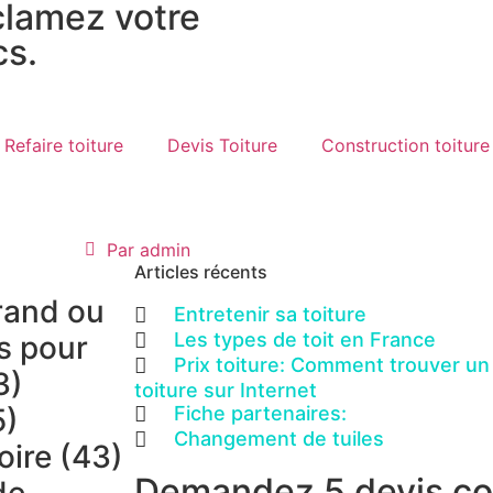
lamez votre
cs.
Refaire toiture
Devis Toiture
Construction toiture
Par
admin
Articles récents
rand ou
Entretenir sa toiture
Les types de toit en France
is pour
Prix toiture: Comment trouver un
3)
toiture sur Internet
5)
Fiche partenaires:
Changement de tuiles
oire (43)
Demandez 5 devis co