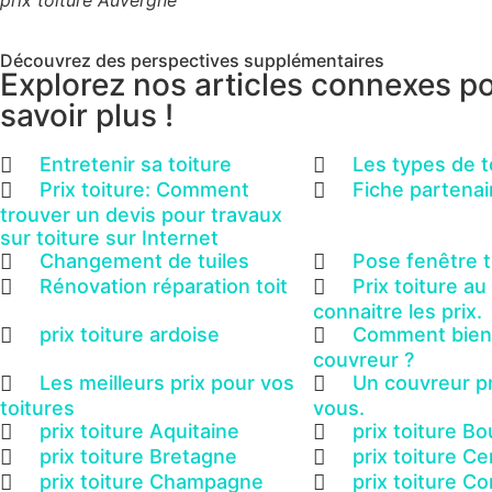
prix toiture Auvergne
Découvrez des perspectives supplémentaires
Explorez nos articles connexes p
savoir plus !
Entretenir sa toiture
Les types de t
Prix toiture: Comment
Fiche partenai
trouver un devis pour travaux
sur toiture sur Internet
Changement de tuiles
Pose fenêtre t
Rénovation réparation toit
Prix toiture a
connaitre les prix.
prix toiture ardoise
Comment bien 
couvreur ?
Les meilleurs prix pour vos
Un couvreur p
toitures
vous.
prix toiture Aquitaine
prix toiture B
prix toiture Bretagne
prix toiture Ce
prix toiture Champagne
prix toiture Co