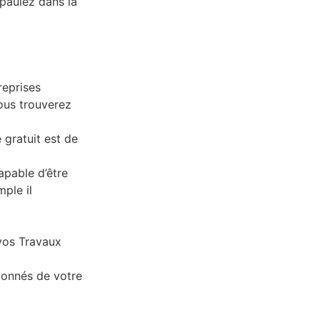
épaulez dans la
reprises
vous trouverez
 gratuit est de
apable d’être
ple il
 vos Travaux
tionnés de votre